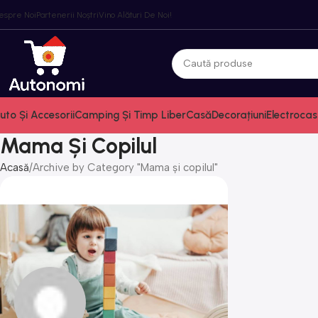
espre Noi
Partenerii Noștri
Vino Alături De Noi!
uto Și Accesorii
Camping Și Timp Liber
Casă
Decorațiuni
Electrocas
Mama Și Copilul
Acasă
Archive by Category "Mama și copilul"