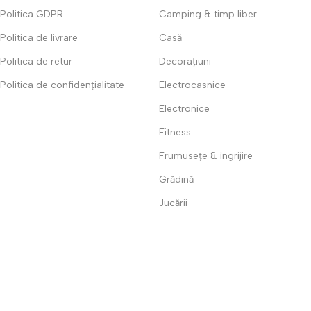
Politica GDPR
Camping & timp liber
Politica de livrare
Casă
Politica de retur
Decorațiuni
Politica de confidențialitate
Electrocasnice
Electronice
Fitness
Frumusețe & îngrijire
Grădină
Jucării
Mama și copilul
Super oferte