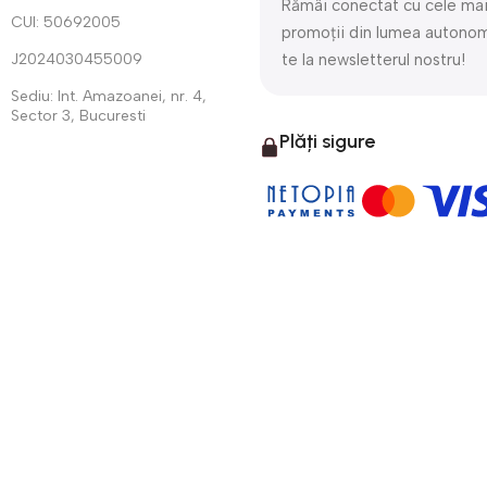
Rămâi conectat cu cele mai 
CUI: 50692005
promoții din lumea autono
J2024030455009
te la newsletterul nostru!
Sediu: Int. Amazoanei, nr. 4,
Sector 3, Bucuresti
Plăți sigure