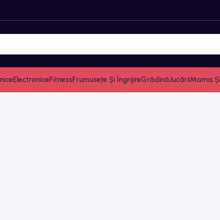
nice
Electronice
Fitness
Frumusețe Și Îngrijire
Grădină
Jucării
Mama Și 