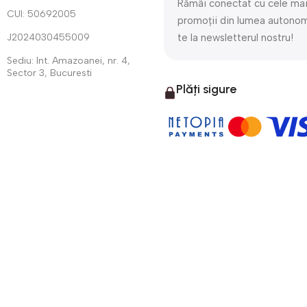
Rămâi conectat cu cele mai 
CUI: 50692005
promoții din lumea autono
J2024030455009
te la newsletterul nostru!
Sediu: Int. Amazoanei, nr. 4,
Sector 3, Bucuresti
Plăți sigure