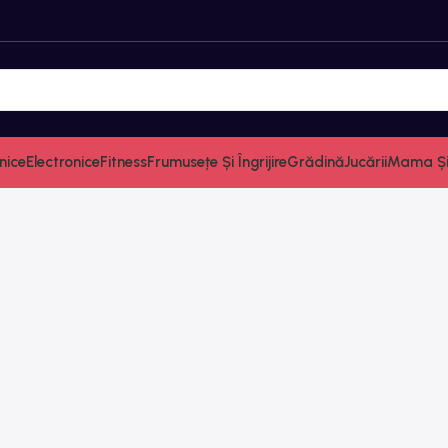
nice
Electronice
Fitness
Frumusețe Și Îngrijire
Grădină
Jucării
Mama Și 