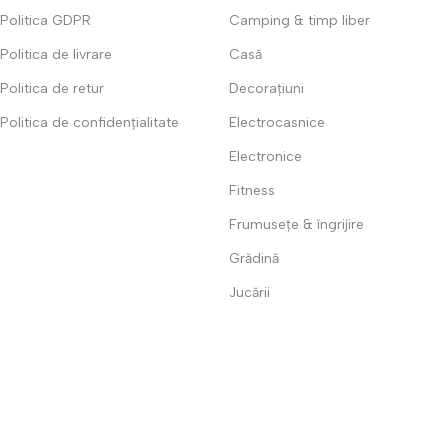
Politica GDPR
Camping & timp liber
Politica de livrare
Casă
Politica de retur
Decorațiuni
Politica de confidențialitate
Electrocasnice
Electronice
Fitness
Frumusețe & îngrijire
Grădină
Jucării
Mama și copilul
Super oferte