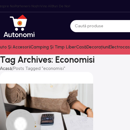
espre Noi
Partenerii Noștri
Vino Alături De Noi!
uto Și Accesorii
Camping Și Timp Liber
Casă
Decorațiuni
Electrocas
Tag Archives: Economisi
Acasă
Posts Tagged "economisi"