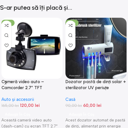
S-ar putea să îți placă și...
-27%
-33%
Cameră video auto –
Dozator pastă de dinți solar +
Camcorder 2.7″ TFT
sterilizator UV periuțe
Auto și accesorii
Casă
120,00
lei
60,00
lei
165,00
lei
90,00
lei
Adaugă În Coș
Adaugă În Coș
Această cameră video auto
Acest dozator automat de pastă
(dash-cam) cu ecran TFT 2.7″
de dinți, alimentat prin energie