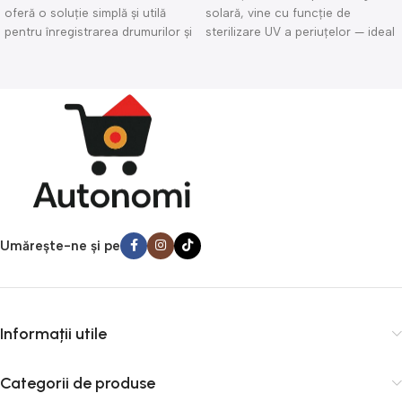
oferă o soluție simplă și utilă
solară, vine cu funcţie de
pentru înregistrarea drumurilor și
sterilizare UV a periuţelor — ideal
protecția auto: filmează continuu
pentru igiena orală modernă.
în timpul condusului, surprinde
Dozarea pastei se face automat,
incidente sau accidente, și
fără contact cu tubul, iar
păstrează dovezi video
sterilizatorul UV ajută la
prețioase. Compactă și ușor de
eliminarea bacteriilor de pe
montat pe parbriz, este ideală
periţe. Compact și ușor de
pentru orice șofer — indiferent
montat, dispozitivul este potrivit
dacă mergi zilnic în oraș sau
pentru baie, apartament sau
pleci la drum lung. O investiție
călătorii — oferind curăţenie,
bună pentru siguranța ta și
comoditate și protecţie
protecția mașinii.
suplimentară.
Umărește-ne și pe
Informații utile
Categorii de produse