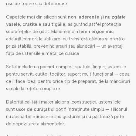
risc de topire sau deteriorare.
Capetele moi din silicon sunt
non-aderente
și
nu zgârie
vasele, cratițele sau tigăile
, asigurând astfel protecția
suprafețelor de gătit. Mânerele din
lemn ergonimic
adaugă confort la utilizare, nu transferă căldura și oferă o
priză stabilă, prevenind arsuri sau alunecări — un avantaj
față de ustensilele metalice clasice.
Setul include un pachet complet: spatule, linguri, ustensile
pentru servit, cuțite, tocător, suport multifuncțional — ceea
ce îl face ideal pentru orice tip de preparat, de la mâncăruri
simple la rețete complexe.
Datorită calității materialelor și construcției, ustensilele
sunt
ușor de curățat
și pot fi întreținute simplu — siliconul
nu absoarbe mirosurile sau gusturile și nu păstrează pete
de depozitare a alimentelor.