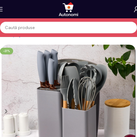
Prima pagină
Casă
-21%