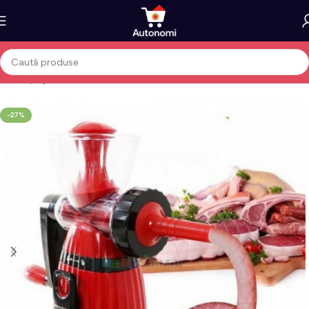
Prima pagină
Casă
-27%