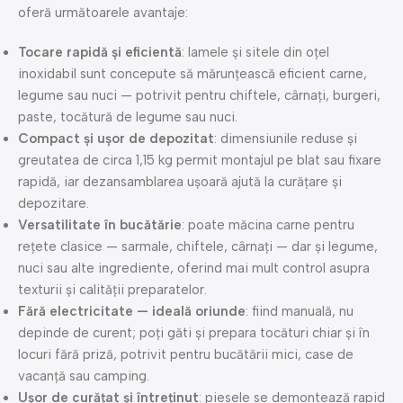
oferă următoarele avantaje:
Tocare rapidă și eficientă
: lamele și sitele din oțel
inoxidabil sunt concepute să mărunțească eficient carne,
legume sau nuci — potrivit pentru chiftele, cârnați, burgeri,
paste, tocătură de legume sau nuci.
Compact și ușor de depozitat
: dimensiunile reduse și
greutatea de circa 1,15 kg permit montajul pe blat sau fixare
rapidă, iar dezansamblarea ușoară ajută la curățare și
depozitare.
Versatilitate în bucătărie
: poate măcina carne pentru
rețete clasice — sarmale, chiftele, cârnați — dar și legume,
nuci sau alte ingrediente, oferind mai mult control asupra
texturii și calității preparatelor.
Fără electricitate — ideală oriunde
: fiind manuală, nu
depinde de curent; poți găti și prepara tocături chiar și în
locuri fără priză, potrivit pentru bucătării mici, case de
vacanță sau camping.
Ușor de curățat și întreținut
: piesele se demontează rapid