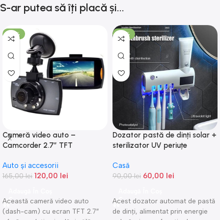
S-ar putea să îți placă și...
-27%
-33%
Cameră video auto –
Dozator pastă de dinți solar +
Camcorder 2.7″ TFT
sterilizator UV periuțe
Auto și accesorii
Casă
120,00
lei
60,00
lei
165,00
lei
90,00
lei
Adaugă În Coș
Adaugă În Coș
Această cameră video auto
Acest dozator automat de pastă
(dash-cam) cu ecran TFT 2.7″
de dinți, alimentat prin energie