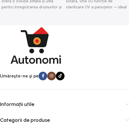
oferă o soluție simplă și utilă
solară, vine cu funcţie de
pentru înregistrarea drumurilor și
sterilizare UV a periuţelor — ideal
protecția auto: filmează continuu
pentru igiena orală modernă.
în timpul condusului, surprinde
Dozarea pastei se face automat,
incidente sau accidente, și
fără contact cu tubul, iar
păstrează dovezi video
sterilizatorul UV ajută la
prețioase. Compactă și ușor de
eliminarea bacteriilor de pe
montat pe parbriz, este ideală
periţe. Compact și ușor de
pentru orice șofer — indiferent
montat, dispozitivul este potrivit
dacă mergi zilnic în oraș sau
pentru baie, apartament sau
pleci la drum lung. O investiție
călătorii — oferind curăţenie,
bună pentru siguranța ta și
comoditate și protecţie
protecția mașinii.
suplimentară.
Umărește-ne și pe
Informații utile
Categorii de produse