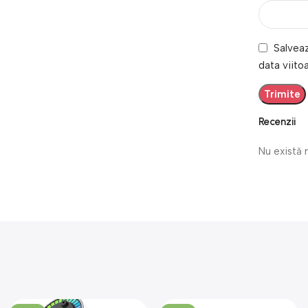
Salveaz
data viito
Recenzii
Nu există 