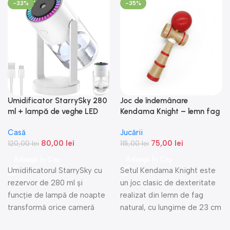
-33%
-35%
Umidificator StarrySky 280
Joc de îndemânare
ml + lampă de veghe LED
Kendama Knight – lemn fag
Casă
Jucării
80,00
lei
75,00
lei
120,00
lei
115,00
lei
Adaugă În Coș
Adaugă În Coș
Umidificatorul StarrySky cu
Setul Kendama Knight este
rezervor de 280 ml și
un joc clasic de dexteritate
funcție de lampă de noapte
realizat din lemn de fag
transformă orice cameră
natural, cu lungime de 23 cm
într-un spațiu confortabil și
și bilă cu diametrul de 6 cm