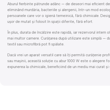
Aburul fierbinte pătrunde adânc — de deseori mai eficient de
eliminând murdăria, bacteriile și alergenii, într-un mod ecolo
persoanele care vor o igienă temeinică, fără chimicale. Desig
ușor de mutat și folosit în spații diferite, fără efort.
În plus, durata de încălzire este rapidă, iar rezervorul intern
mai multor camere. Curățarea după utilizare este simplă — du
textil sau microfibră pot fi spălate.
Dacă vrei un aparat versatil care să îți permită curățenie prof
sau mașinii, această soluție cu abur 1000 W este o alegere fo
expunerea la chimicale, beneficiind de un mediu mai curat și 