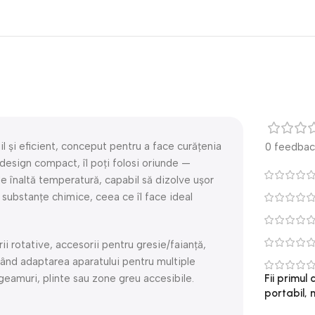
l și eficient, conceput pentru a face curățenia
0 feedbac
 design compact, îl poți folosi oriunde —
de înaltă temperatură, capabil să dizolve uşor
i substanţe chimice, ceea ce îl face ideal
rii rotative, accesorii pentru gresie/faianţă,
țând adaptarea aparatului pentru multiple
 geamuri, plinte sau zone greu accesibile.
Fii primul
portabil, 