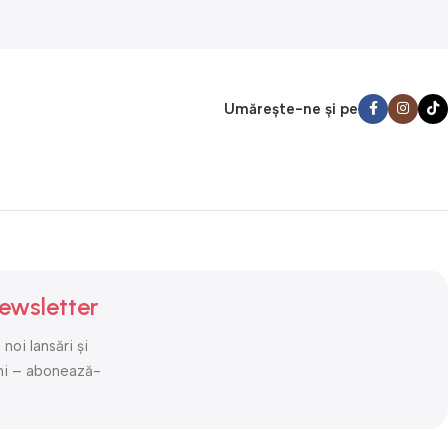
accesorii
, fiind capabil să
completă pentru montaj,
pompeze roţi rapid, să
reparaţii sau proiecte DIY.
umfle pneuri, mingi, saltele
Cuplul puternic şi
sau alte obiecte
portabilitatea fără fir permit
pneumatice. Compact şi
Umărește-ne și pe
lucrul rapid pe mobilă, lemn,
portabil, îl poţi păstra în
metal sau şuruburi greu de
maşină fără să ocupe mult
desfăcut. Ideal pentru garaj,
spaţiu — perfect pentru
atelier sau casa ta — un
călătorii, drumuri lungi sau
instrument versatil pentru
utilitate de zi cu zi. Fiabil şi
orice lucrare.
uşor de folosit, oferă
siguranţă şi confort în
deplasări.
ewsletter
noi lansări și
mi – abonează-