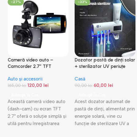
-27%
-33%
Cameră video auto –
Dozator pastă de dinți solar
Camcorder 2.7″ TFT
+ sterilizator UV periuțe
Auto și accesorii
Casă
120,00
lei
60,00
lei
165,00
lei
90,00
lei
Adaugă În Coș
Adaugă În Coș
Această cameră video auto
Acest dozator automat de
(dash-cam) cu ecran TFT
pastă de dinți, alimentat prin
2.7″ oferă o soluție simplă și
energie solară, vine cu
utilă pentru înregistrarea
funcţie de sterilizare UV a
drumurilor și protecția auto:
periuţelor — ideal pentru