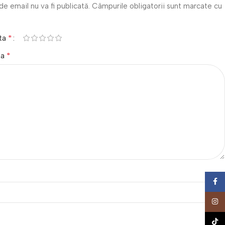
de email nu va fi publicată.
Câmpurile obligatorii sunt marcate cu
*
 ta
*
ta
Face
Insta
TikTo