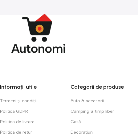
filmează continuu în timpul
igiena orală modernă.
condusului, surprinde
Dozarea pastei se face
incidente sau accidente, și
automat, fără contact cu
păstrează dovezi video
tubul, iar sterilizatorul UV
prețioase. Compactă și ușor
ajută la eliminarea bacteriilor
de montat pe parbriz, este
de pe periţe. Compact și
ideală pentru orice șofer —
ușor de montat, dispozitivul
indiferent dacă mergi zilnic
este potrivit pentru baie,
în oraș sau pleci la drum
apartament sau călătorii —
lung. O investiție bună
oferind curăţenie,
pentru siguranța ta și
comoditate și protecţie
protecția mașinii.
suplimentară.
Informații utile
Categorii de produse
Termeni și condiții
Auto & accesorii
Politica GDPR
Camping & timp liber
Politica de livrare
Casă
Politica de retur
Decorațiuni