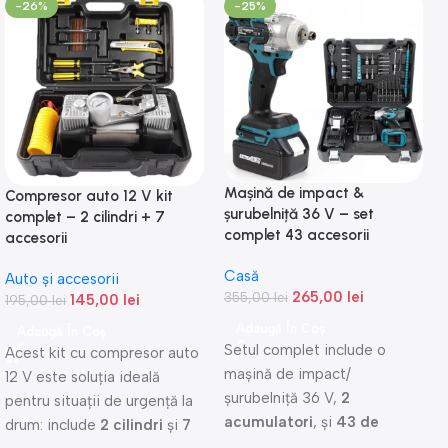
-26%
-25%
Mașină de impact &
Compresor auto 12 V kit
șurubelniță 36 V – set
complet – 2 cilindri + 7
complet 43 accesorii
accesorii
Casă
Auto și accesorii
265,00
lei
355,00
lei
145,00
lei
195,00
lei
Adaugă În Coș
Adaugă În Coș
Setul complet include o
Acest kit cu compresor auto
maşină de impact/
12 V este soluţia ideală
şurubelniţă 36 V,
2
pentru situaţii de urgenţă la
acumulatori
, şi
43 de
drum: include
2 cilindri
şi
7
accesorii
, oferind o soluţie