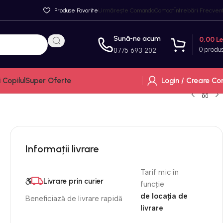
Produse Favorite
Urmărește Comanda
Contact
Întrebări Frecven
Sună-ne acum
0,00
Le
0
produ
0775 693 202
Login / Creare Co
Copilul
Super Oferte
Informații livrare
Tarif mic în
Livrare prin curier
funcție
de locația de
Beneficiază de livrare rapidă
livrare