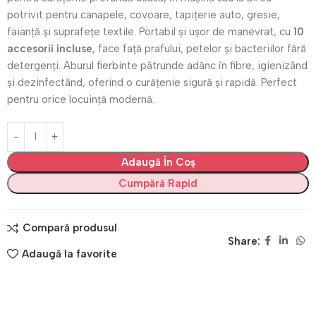
potrivit pentru canapele, covoare, tapițerie auto, gresie,
faianță și suprafețe textile. Portabil și ușor de manevrat, cu
10
accesorii incluse
, face față prafului, petelor și bacteriilor fără
detergenți. Aburul fierbinte pătrunde adânc în fibre, igienizând
și dezinfectând, oferind o curățenie sigură și rapidă. Perfect
pentru orice locuință modernă.
Adaugă În Coș
Cumpără Rapid
Compară produsul
Share:
Adaugă la favorite