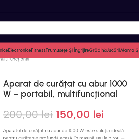
nice
Electronice
Fitness
Frumusețe Și Îngrijire
Grădină
Jucării
Mama Și 
ultifuncțional
Aparat de curățat cu abur 1000
W – portabil, multifuncțional
200,00
lei
150,00
lei
Aparatul de curățat cu abur de 1000 W este soluția ideală
pentru curățenie profundă acasă, în mașină sau la birou —