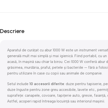
Descriere
Aparatul de curăţat cu abur 1000 W este un instrument versati
generală mult mai simplă și mai igienică. Fiind portabil, cu un
acasă, în maşină sau chiar la birou. Cei 1000 W conferă abur 
grăsimea, murdăria, praful, petele și bacteriile — fără a folos
pentru utilizare în case cu copii sau animale de companie.
Setul include
10 accesorii diferite
: duze pentru tapiserie, pe
duze înguste pentru zone greu accesibile, lavete etc., permi
suprafețe: canapele, covoare, tapițerie auto, gresie, faianță,
Astfel, acoperi rapid întreaga locuință sau interiorul mașinii.