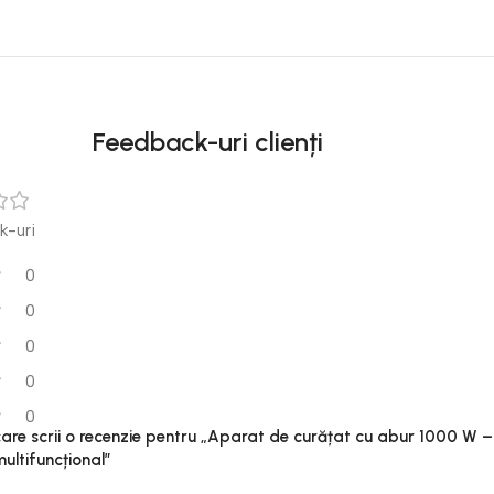
Unbeatable offers
Black Friday
Blowout!
Feedback-uri clienți
k-uri
0
0
0
0
0
 care scrii o recenzie pentru „Aparat de curățat cu abur 1000 W –
multifuncțional”