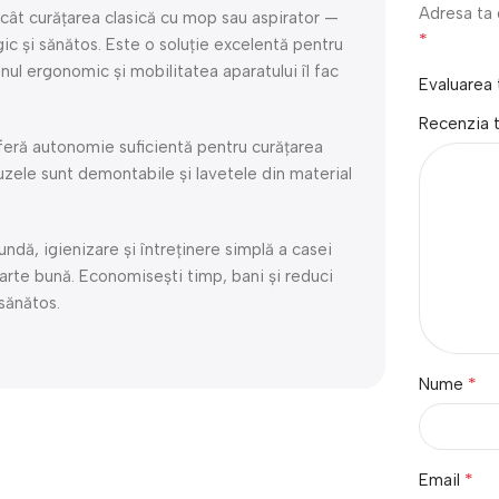
Adresa ta 
cât curățarea clasică cu mop sau aspirator —
*
gic și sănătos. Este o soluție excelentă pentru
nul ergonomic și mobilitatea aparatului îl fac
Evaluarea
Recenzia 
 oferă autonomie suficientă pentru curățarea
zele sunt demontabile și lavetele din material
undă, igienizare și întreținere simplă a casei
arte bună. Economisești timp, bani și reduci
sănătos.
*
Nume
*
Email