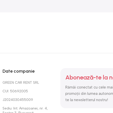
relaxant. Prin emiterea de
— perfect pentru
vapori finați, ajută la
dezvoltarea coordonării
menținerea unei umidități
ochi-mână și agilitatea
optime, iar lumina ambientă
mâinilor. Ideal pentru copii,
creează o atmosferă calmă,
adolescenți sau oricine
ideală pentru dormitor,
caută un hobby distractiv și
camera copiilor sau living.
educativ. Materialele
Compact, silențios și
naturale oferă durabilitate și
elegant, acest dispozitiv
atingere plăcută. Jocul este
este o soluție practică
compact și ușor de
pentru confort, relaxare și
transportat, perfect pentru
somn liniștit.
pauze, activități în aer liber
Date companie
sau pentru petreceri
Abonează-te la n
relaxate.
GREEN CAR RENT SRL
Rămâi conectat cu cele mai 
CUI: 50692005
promoții din lumea autono
J2024030455009
te la newsletterul nostru!
Sediu: Int. Amazoanei, nr. 4,
Sector 3, Bucuresti